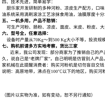
四、技术先进，简单易学：
厨乐家
开发研制的多种河粉、凉皮生产配方，口味
油系统采用滴刷滚涂工艺涂抹食用油，油膜厚度十分
五、一机多用，产品不愁销：
可生产河粉、肠粉、凉皮、面皮、米皮、粉皮、大
六、型号全，任意选择：
设备时产量从70Kg～到500 Kg大小不等，投
七、购机前请多方实地考察，货比三家
近来，我公司发现：部分商家为了推销自己的产品
久，说自己是“老牌厂家”，自己明明是仿冒别人产
家
机械在此提醒消费者：购买河粉机是切勿盲目交钱
说明：高原地带，沸点在
100
℃
以下的地区，购买河
（图片以实物为准，如有变动，恕不另行通知）